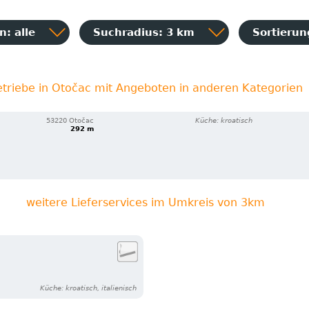
: alle
Suchradius: 3 km
Sortieru
triebe in Otočac mit Angeboten in anderen Kategorien
53220 Otočac
Küche: kroatisch
292 m
weitere Lieferservices im Umkreis von 3km
Küche: kroatisch, italienisch