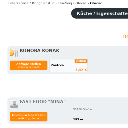
Lieferservice / Bringdienst
in
›
Lika-Senj
›
Otočac
›
Otočac
Küche / Eigenschaften
Be
KONOBA KONAK
Aktion
Anfrage stellen
Pastrva
make a request
3.32 €
FAST FOOD "MINA"
53220 Otočac
telefonisch bestellen
order by phone
193 m