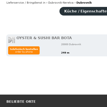
Lieferservice / Bringdienst
in
›
Dubrovnik-Neretva
›
Dubrovnik
Küche / Eigenschaften
OYSTER & SUSHI BAR BOTA
20000 Dubrovnik
telefonisch bestellen
order by phone
249 m
BELIEBTE ORTE