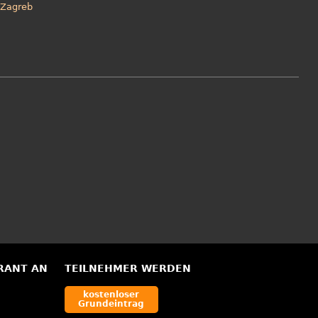
Zagreb
RANT AN
TEILNEHMER WERDEN
kostenloser
Grundeintrag