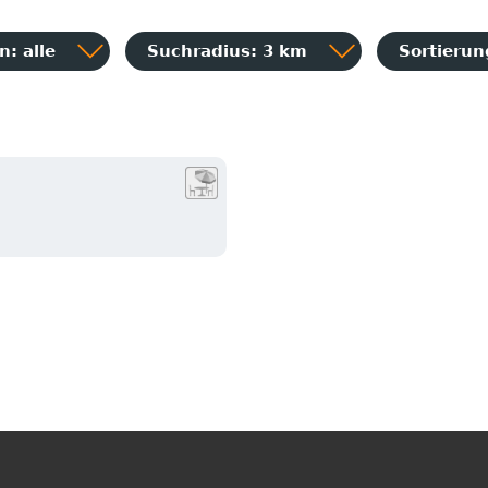
: alle
Suchradius: 3 km
Sortieru