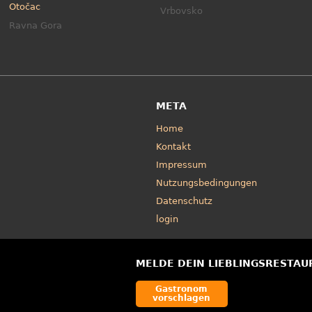
Otočac
Vrbovsko
Ravna Gora
META
Home
Kontakt
Impressum
Nutzungsbedingungen
Datenschutz
login
MELDE DEIN LIEBLINGSRESTAU
Gastronom
vorschlagen