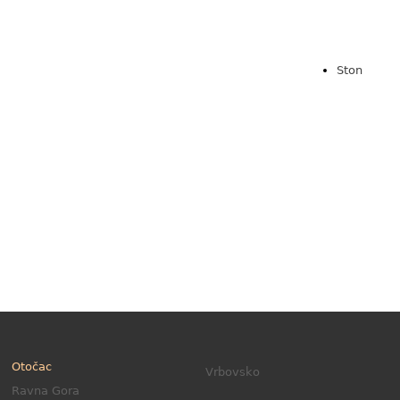
Ston
Otočac
Vrbovsko
Ravna Gora