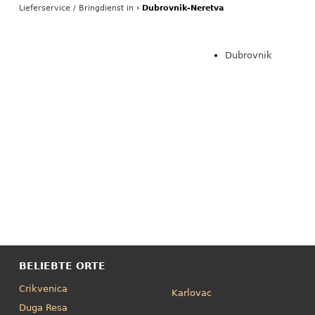
Lieferservice / Bringdienst
in
›
Dubrovnik-Neretva
Dubrovnik
BELIEBTE ORTE
Crikvenica
Karlovac
Duga Resa