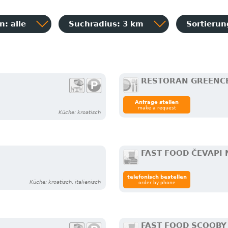
: alle
Suchradius: 3 km
Sortieru
RESTORAN GREENC
Anfrage stellen
make a request
Küche: kroatisch
FAST FOOD ČEVAPI 
telefonisch bestellen
Küche: kroatisch, italienisch
order by phone
FAST FOOD SCOOBY