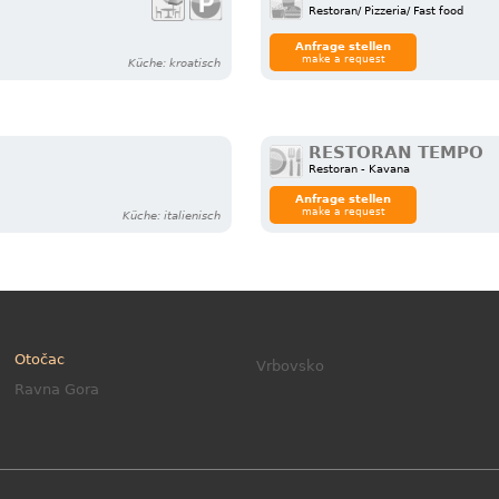
Restoran/ Pizzeria/ Fast food
Anfrage stellen
make a request
Küche: kroatisch
RESTORAN TEMPO
Restoran - Kavana
Anfrage stellen
make a request
Küche: italienisch
Otočac
Vrbovsko
Ravna Gora