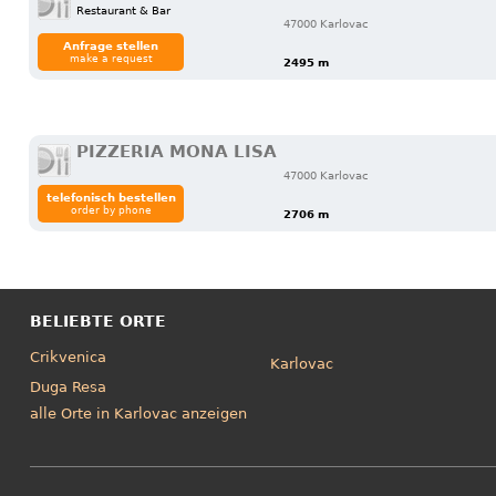
Restaurant & Bar
47000 Karlovac
Anfrage stellen
make a request
2495 m
PIZZERIA MONA LISA
47000 Karlovac
telefonisch bestellen
order by phone
2706 m
BELIEBTE ORTE
Crikvenica
Karlovac
Duga Resa
alle Orte in Karlovac anzeigen