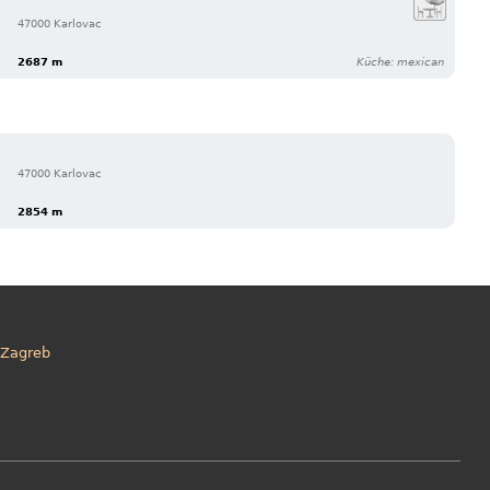
47000 Karlovac
2687 m
Küche: mexican
47000 Karlovac
2854 m
Zagreb