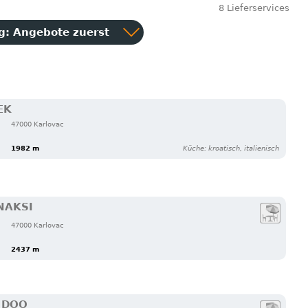
8 Lieferservices
ng:
Angebote zuerst
EK
47000 Karlovac
1982 m
Küche: kroatisch, italienisch
NAKSI
47000 Karlovac
2437 m
 DOO