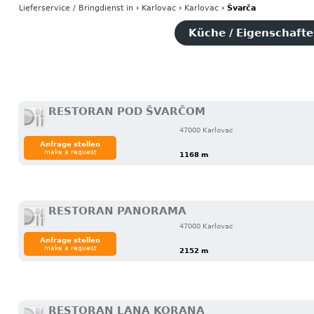
Lieferservice / Bringdienst
in
›
Karlovac
›
Karlovac
›
Švarča
Küche / Eigenschaften
RESTORAN POD ŠVARČOM
47000 Karlovac
Anfrage stellen
make a request
1168 m
RESTORAN PANORAMA
47000 Karlovac
Anfrage stellen
make a request
2152 m
RESTORAN LANA KORANA