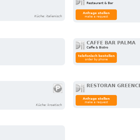
Restaurant & Bar
Anfrage stellen
Küche: italienisch
make a request
CAFFE BAR PALMA
Caffe & Bistro
telefonisch bestellen
order by phone
RESTORAN GREENC
Anfrage stellen
make a request
Küche: kroatisch