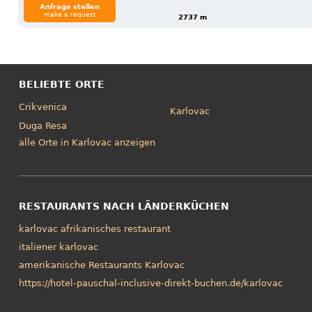
Anfrage stellen
make a request
2737 m
BELIEBTE ORTE
Crikvenica
Karlovac
Duga Resa
alle Orte in Karlovac anzeigen
RESTAURANTS NACH LÄNDERKÜCHEN
karlovac afrikanisches restaurant
italiener karlovac
amerikanische Restaurants Karlovac
https://hotel-pauschal-inclusive-direkt-buchen.de/karlovac