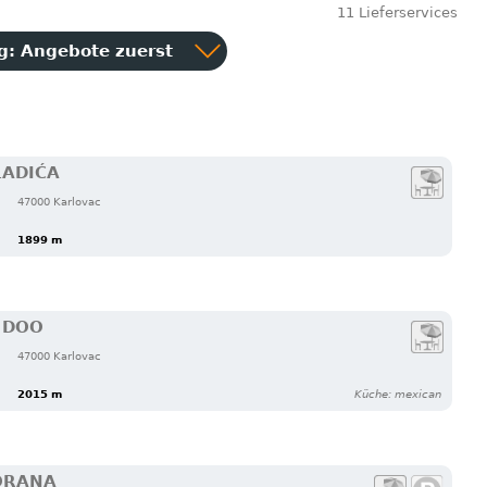
11 Lieferservices
ng:
Angebote zuerst
LADIĆA
47000 Karlovac
1899 m
 DOO
47000 Karlovac
2015 m
Küche: mexican
ORANA