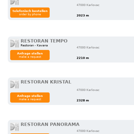
47000 Karlovac
telefonisch bestellen
order by phone
2023 m
RESTORAN TEMPO
Restoran - Kavana
47000 Karlovac
Anfrage stellen
make a request
2210 m
RESTORAN KRISTAL
47000 Karlovac
Anfrage stellen
make a request
2328 m
RESTORAN PANORAMA
47000 Karlovac