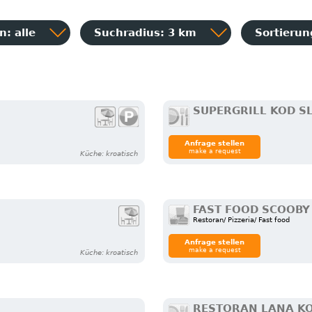
: alle
Suchradius: 3 km
Sortieru
SUPERGRILL KOD S
Anfrage stellen
make a request
Küche: kroatisch
FAST FOOD SCOOBY
Restoran/ Pizzeria/ Fast food
Anfrage stellen
make a request
Küche: kroatisch
RESTORAN LANA K