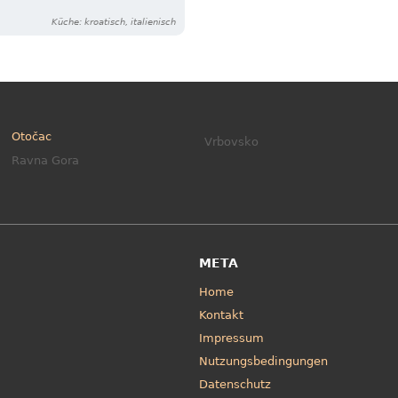
Küche: kroatisch, italienisch
Otočac
Vrbovsko
Ravna Gora
META
Home
Kontakt
Impressum
Nutzungsbedingungen
Datenschutz