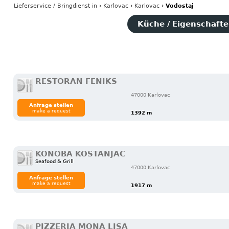
Lieferservice / Bringdienst
in
›
Karlovac
›
Karlovac
›
Vodostaj
Küche / Eigenschaften
RESTORAN FENIKS
47000 Karlovac
Anfrage stellen
make a request
1392 m
KONOBA KOSTANJAC
Seafood & Grill
47000 Karlovac
Anfrage stellen
make a request
1917 m
PIZZERIA MONA LISA